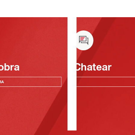
obra
Chatear
RA