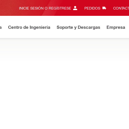
INICIE SESIÓN O REGÍSTRESE
PEDIDOS
CONTACT
a
Centro de Ingeniería
Soporte y Descargas
Empresa
rese
y obtenga un 20% de descuento usando el código: NUEVO2
desbastar, pulir o lijar; fabricados para durar más tiempo cuando s
corte de acero AC-D ST