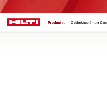
Productos
Optimización en Obr
¿Nuevo en Hilti? Regíst
Inicio
Productos
Consumibles para herramientas
ABRASIVOS
Explore nuestra selección de abrasivos diseñados para cortar, 
madera o pintura
Filtro
Disco de 