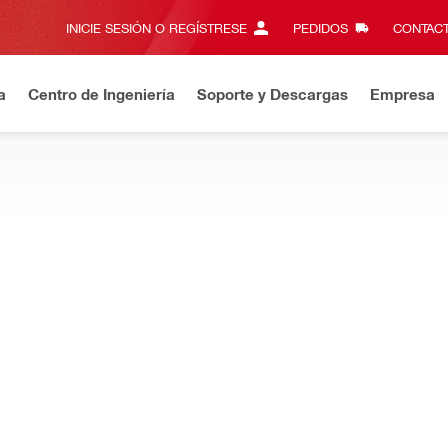
INICIE SESIÓN O REGÍSTRESE
PEDIDOS
CONTACT
a
Centro de Ingeniería
Soporte y Descargas
Empresa
rese
y obtenga un 20% de descuento usando el código: NUEVO2
fácil utilización que ofrecen un suministro de producto con bajo 
or CF DS-1