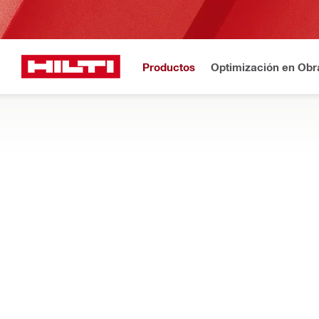
Productos
Optimización en Obr
¿Nuevo en Hilti? Regíst
Inicio
Productos
Químicos para la construcción
PISTOLAS DE ESPUMA
Consulte nuestra gama de pistolas de espuma ergonómicas y de 
comunes y de difícil acceso
Filtro
Dosificad