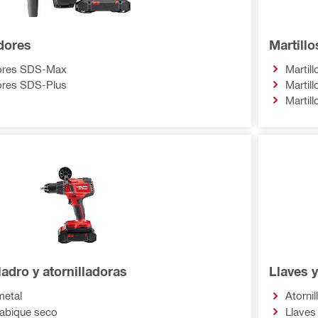
adores
Martill
dores SDS-Max
Martil
dores SDS-Plus
Martil
Martil
ladro y atornilladoras
Llaves 
metal
Atorni
tabique seco
Llaves