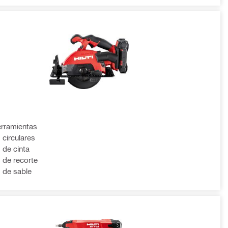
erramientas
 circulares
 de cinta
s de recorte
s de sable