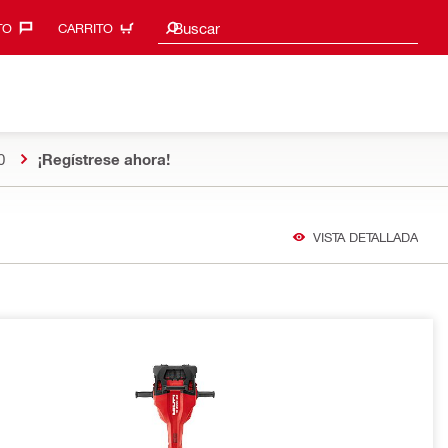
Sugerencias de búsqueda
Buscar
O‎
CARRITO
0
¡Regístrese ahora!
VISTA DETALLADA