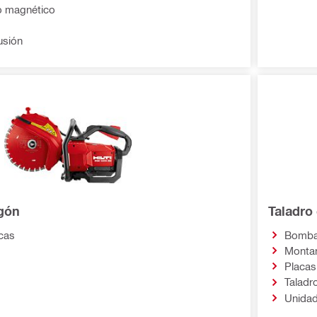
o magnético
usión
igón
Taladro
icas
Bomba
Montan
Placas
Taladr
Unidad