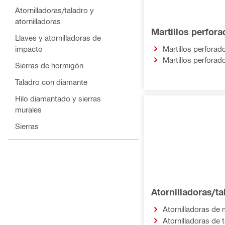
Atornilladoras/taladro y
atornilladoras
Martillos perfor
Llaves y atornilladoras de
impacto
Martillos perfora
Martillos perfora
Sierras de hormigón
Taladro con diamante
Hilo diamantado y sierras
murales
Sierras
Amoladoras y lijadoras
Herramientas de fijación directa
Herramientas eléctricas
especiales
Atornilladoras/ta
Cortadoras y crimpadoras de
Atornilladoras de 
cables
Atornilladoras de 