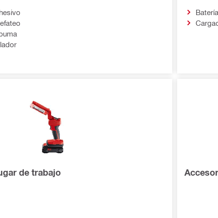
hesivo
Baterí
lefateo
Carga
spuma
lador
ugar de trabajo
Accesor