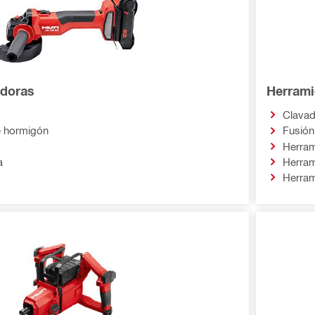
adoras
Herramie
Clava
 hormigón
Fusión
Herram
a
Herrami
Herram