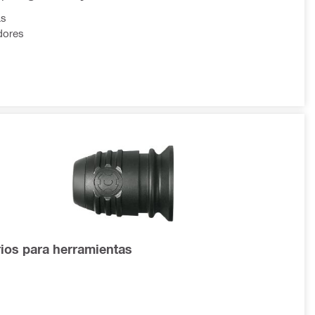
as
dores
ios para herramientas