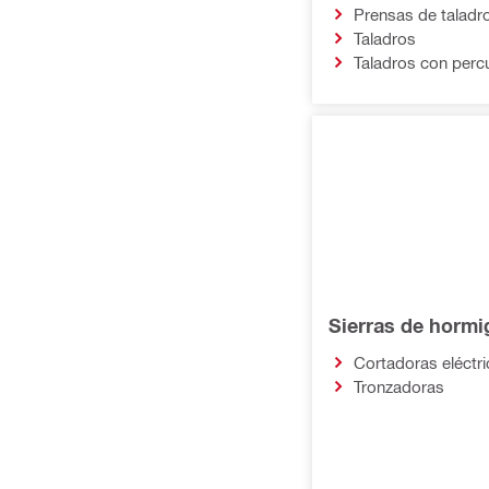
Aplicadores
Prensas de taladr
Taladros
Baterías, cargadores y
Taladros con perc
estaciones de alimentación
Básicos para el lugar de trabajo
Accesorios para herramientas
Sierras de horm
Cortadoras eléctr
Tronzadoras