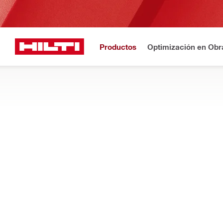
Productos
Optimización en Obr
¿Nuevo en Hilti? Regíst
Inicio
Productos
Herramientas eléctricas
AMOLADORAS Y LIJADORAS
Descubra cómo nuestras amoladoras y lijadoras están diseñada
hormigón y metal
Filtro
r21496571