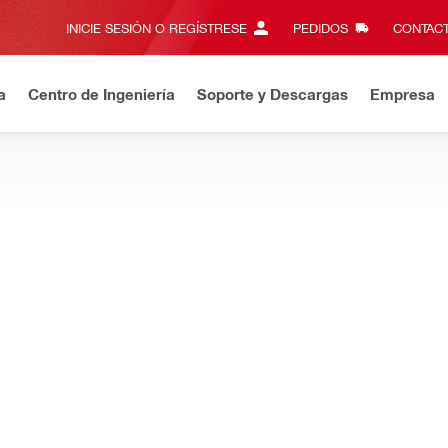
INICIE SESIÓN O REGÍSTRESE
PEDIDOS
CONTACT
a
Centro de Ingeniería
Soporte y Descargas
Empresa
rese
y obtenga un 20% de descuento usando el código: NUEVO2
s para incrementar la productividad y el rendimiento en tareas d
NURON
NURON