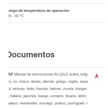
Rango de temperatura de operación
-20 - 45 °C
Documentos
PDF
Manual de instrucciones AI L2/L5
, árabe, búlg
DESCA
aro, cn, checo, danés, alemán, griego, inglés, espa
ñol, estonio, finés, francés, hebreo, croata, húngar
o, italiano, japonés, kazajo, coreano, lituano, letón,
malayo, neerlandés, noruego, polaco, portugués, r