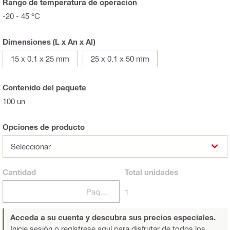
Rango de temperatura de operación
-20 - 45 °C
Dimensiones (L x An x Al)
15 x 0.1 x 25 mm
25 x 0.1 x 50 mm
Contenido del paquete
100 un
Opciones de producto
Seleccionar
Cantidad
Total
unidades
Paquetes
1
Acceda a su cuenta y descubra sus precios especiales.
Inicie sesión o regístrese aquí
para disfrutar de todos los