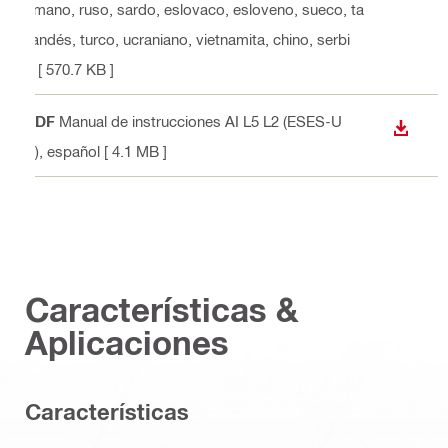
umano, ruso, sardo, eslovaco, esloveno, sueco, ta
ilandés, turco, ucraniano, vietnamita, chino, serbi
o
[ 570.7 KB ]
PDF
Manual de instrucciones AI L5 L2 (ESES-U
DESCA
S)
, español
[ 4.1 MB ]
Características &
Aplicaciones
Características