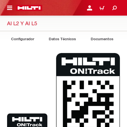
ONTENIDO PRINCIPAL
INICIE SESIÓN O REGÍST
CARRITO
AI L2 Y AI L5
Configurador
Datos Técnicos
Documentos