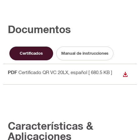
Documentos
Certificados
Manual de instrucciones
PDF
Certificado QR VC 20LX
, español
[ 680.5 KB ]
DESCA
Características &
Aplicaciones