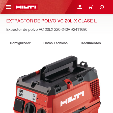
ONTENIDO PRINCIPAL
INICIE SESIÓN O REGÍST
CARRITO
EXTRACTOR DE POLVO VC 20L-X CLASE L
Extractor de polvo VC 20LX 220-240V
#2411680
Configurador
Datos Técnicos
Documentos