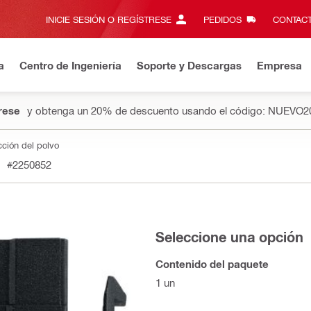
INICIE SESIÓN O REGÍSTRESE
PEDIDOS
CONTACT
a
Centro de Ingeniería
Soporte y Descargas
Empresa
rese
y obtenga un 20% de descuento usando el código: NUEVO2
cción del polvo
#2250852
Seleccione una opción
Contenido del paquete
1 un