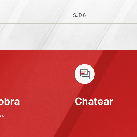
SJD 6
obra
Chatear
RA