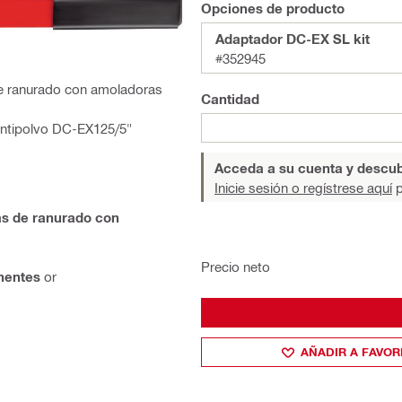
Opciones de producto
Adaptador DC-EX SL kit
#352945
de ranurado con amoladoras
Cantidad
antipolvo DC-EX125/5"
Acceda a su cuenta y descub
Inicie sesión o regístrese aquí
p
as de ranurado con
Precio neto
nentes
or
AÑADIR A FAVOR