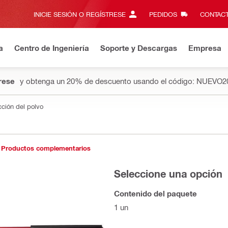
INICIE SESIÓN O REGÍSTRESE
PEDIDOS
CONTACT
a
Centro de Ingeniería
Soporte y Descargas
Empresa
rese
y obtenga un 20% de descuento usando el código: NUEVO2
cción del polvo
Productos complementarios
Seleccione una opción
Contenido del paquete
1 un