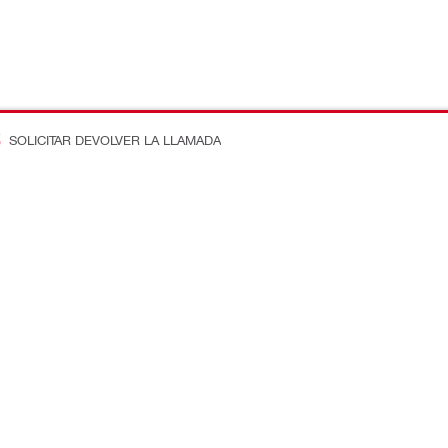
SOLICITAR DEVOLVER LA LLAMADA
n en la obra
Conecte con nosotros
ostos
Dénos Me Gusta en Faceboo
e ingeniería
Síganos en Instagram