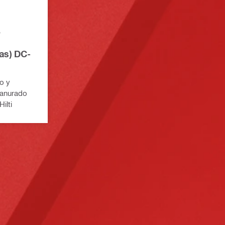
as) DC-
o y
ranurado
ilti