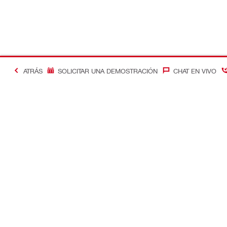
ATRÁS
SOLICITAR UNA DEMOSTRACIÓN
CHAT EN VIVO
Contacto
Optimizació
Contáctenos
Control de c
Ubique su Tienda Hilti
Soluciones d