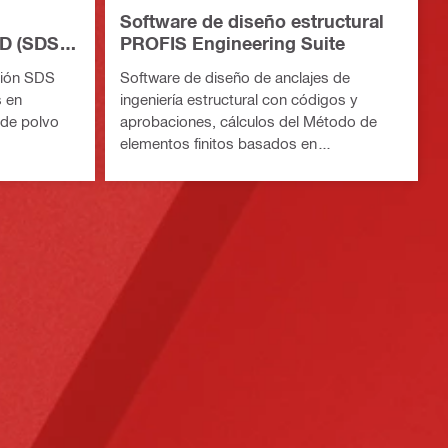
Software de diseño estructural
CD (SDS
PROFIS Engineering Suite
sión SDS
Software de diseño de anclajes de
s en
ingeniería estructural con códigos y
 de polvo
aprobaciones, cálculos del Método de
elementos finitos basados ​​en
componentes y una variedad de métodos
de sujeción