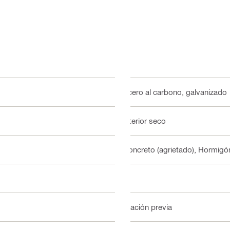
Acero al carbono, galvanizado
Interior seco
Concreto (agrietado), Hormigón
Sí
Fijación previa