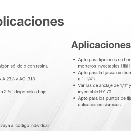
plicaciones
Aplicaciones
Apto para fijaciones en ho
gón sólido o con resina
morteros inyectables Hilti 
Apto para la fijación en h
A A 23.3 y ACI 318
a 1-1/4")
Varillas de anclaje de 1/4"
a 2 ½" disponibles bajo
inyectable HY 70
Apto para los puntos de fij
aplicaciones sísmicas
vaya al código individual.