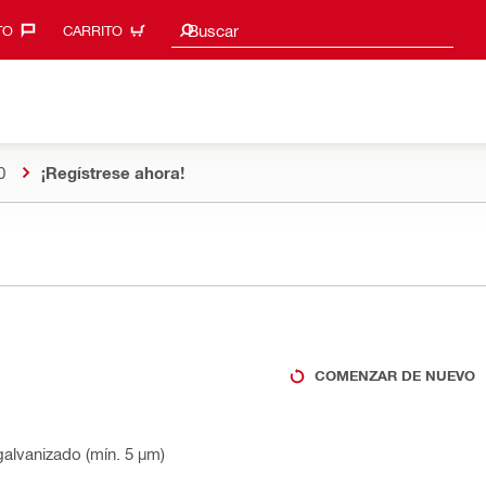
Sugerencias de búsqueda
Buscar
O‎
CARRITO
0
¡Regístrese ahora!
COMENZAR DE NUEVO
alvanizado (mín. 5 µm)