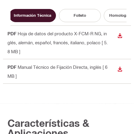
Información Técnica
Folleto
Homologacio
PDF
Hoja de datos del producto X-FCM-R NG
, in
DESCA
glés, alemán, español, francés, italiano, polaco
[ 5.
8 MB ]
PDF
Manual Técnico de Fijación Directa
, inglés
[ 6
DESCA
MB ]
Características &
Aplicaciones