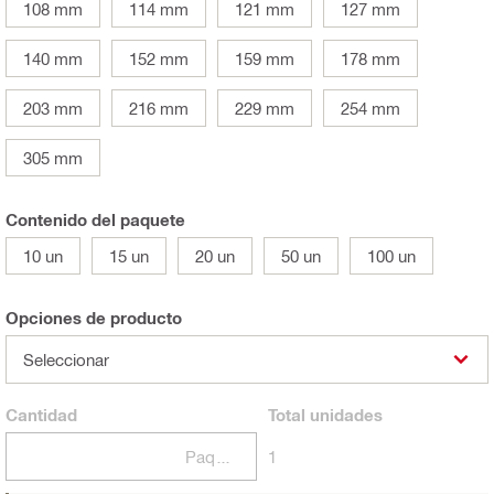
108 mm
114 mm
121 mm
127 mm
140 mm
152 mm
159 mm
178 mm
203 mm
216 mm
229 mm
254 mm
305 mm
Contenido del paquete
10 un
15 un
20 un
50 un
100 un
Opciones de producto
Seleccionar
Cantidad
Total
unidades
Paquetes
1