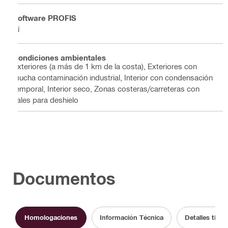
Software PROFIS
Sí
Condiciones ambientales
Exteriores (a más de 1 km de la costa), Exteriores con
mucha contaminación industrial, Interior con condensación
temporal, Interior seco, Zonas costeras/carreteras con
sales para deshielo
Documentos
Homologaciones
Información Técnica
Detalles tip