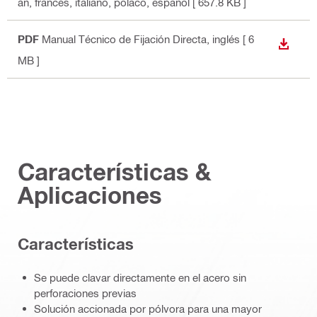
án, francés, italiano, polaco, español
[ 657.8 KB ]
PDF
Manual Técnico de Fijación Directa
, inglés
[ 6
DESCA
MB ]
Características &
Aplicaciones
Características
Se puede clavar directamente en el acero sin
perforaciones previas
Solución accionada por pólvora para una mayor