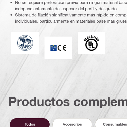
No se requiere perforación previa para ningún material ba
independientemente del espesor del perfil y del grado
Sistema de fijación significativamente más rápido en compa
individuales, particularmente en materiales base más grue
Type Approved Product-blue (2822916)
classified (41868)
Marca CE
Productos complem
Todos
Accesorios
Consumables