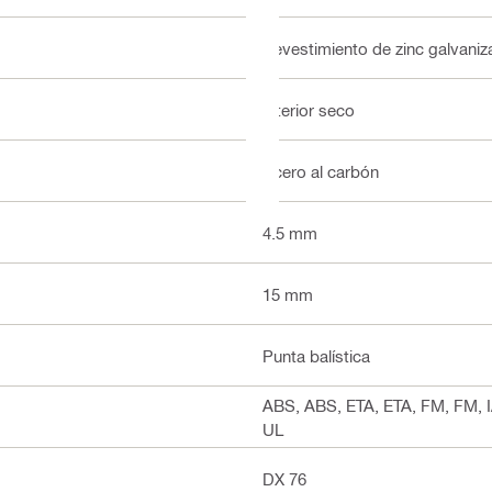
Revestimiento de zinc galvani
Interior seco
Acero al carbón
4.5 mm
15 mm
Punta balística
ABS, ABS, ETA, ETA, FM, FM, 
UL
DX 76