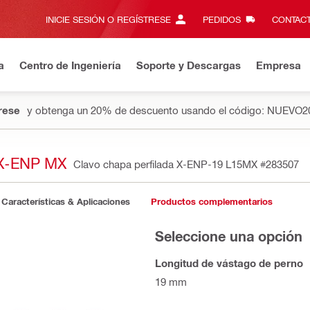
INICIE SESIÓN O REGÍSTRESE
PEDIDOS
CONTACT
a
Centro de Ingeniería
Soporte y Descargas
Empresa
rese
y obtenga un 20% de descuento usando el código: NUEVO2
X-ENP MX
Clavo chapa perfilada X-ENP-19 L15MX
#283507
Características & Aplicaciones
Productos complementarios
Seleccione una opción
Longitud de vástago de perno
19 mm