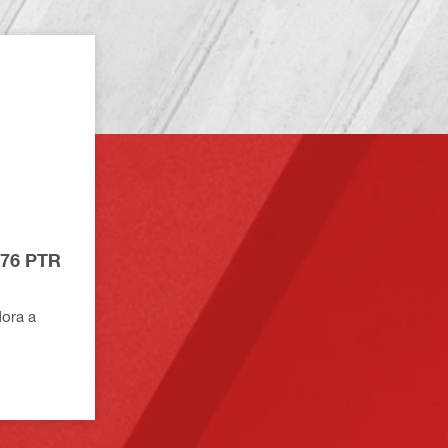
 76 PTR
dora a