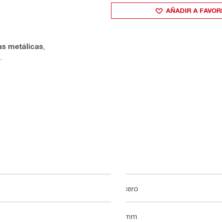
AÑADIR A FAVOR
tas metálicas
,
.
Acero
6 mm