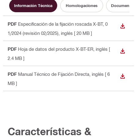
Información Técnica
Homologaciones
Documentos d
PDF
Especificación de la fijación roscada X-BT, 0
DESCA
1/2024 (revisión 02/2025)
, inglés
[ 20 MB ]
PDF
Hoja de datos del producto X-BT-ER
, inglés
[
DESCA
2.4 MB ]
PDF
Manual Técnico de Fijación Directa
, inglés
[ 6
DESCA
MB ]
Características &