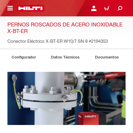
ONTENIDO PRINCIPAL
INICIE SESIÓN O REGÍST
CARRITO
PERNOS ROSCADOS DE ACERO INOXIDABLE
X-BT-ER
Conector Eléctrico X-BT-ER W10/7 SN 8
#2194353
Configurador
Datos Técnicos
Documentos