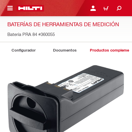
ONTENIDO PRINCIPAL
INICIE SESIÓN O REGÍST
CARRITO
BATERÍAS DE HERRAMIENTAS DE MEDICIÓN
Batería PRA 84
#360055
Configurador
Documentos
Productos complement