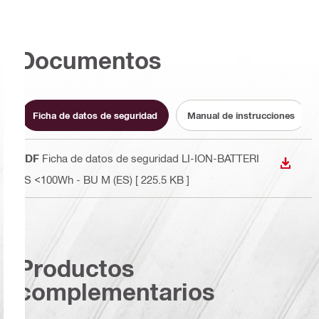
Documentos
Ficha de datos de seguridad
Manual de instrucciones
PDF
Ficha de datos de seguridad LI-ION-BATTERI
DESCA
ES <100Wh - BU M (ES)
[ 225.5 KB ]
Productos
complementarios