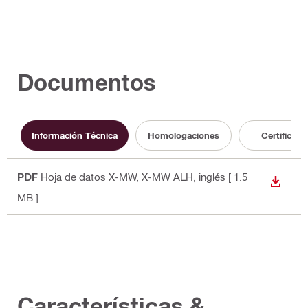
Documentos
Información Técnica
Homologaciones
Certificado
PDF
Hoja de datos X-MW, X-MW ALH
, inglés
[ 1.5
DESCA
MB ]
Características &