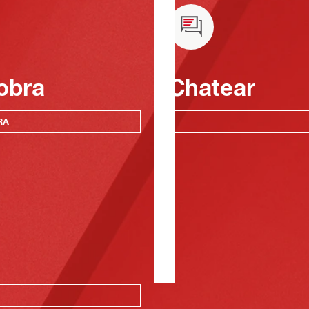
obra
Chatear
RA