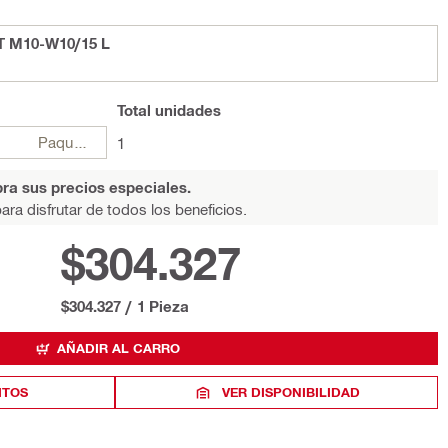
T M10-W10/15 L
Total
unidades
Paquetes
1
ra sus precios especiales.
ara disfrutar de todos los beneficios.
$304.327
$304.327
/
1 Pieza
AÑADIR AL CARRO
ITOS
VER DISPONIBILIDAD