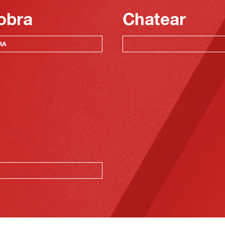
obra
Chatear
RA