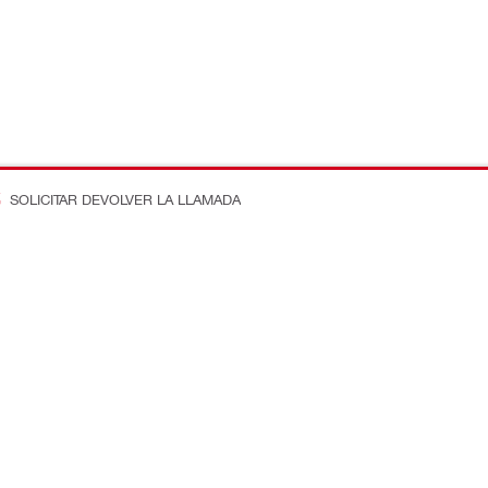
SOLICITAR DEVOLVER LA LLAMADA
n en la obra
Conecte con nosotros
ostos
Dénos Me Gusta en Faceboo