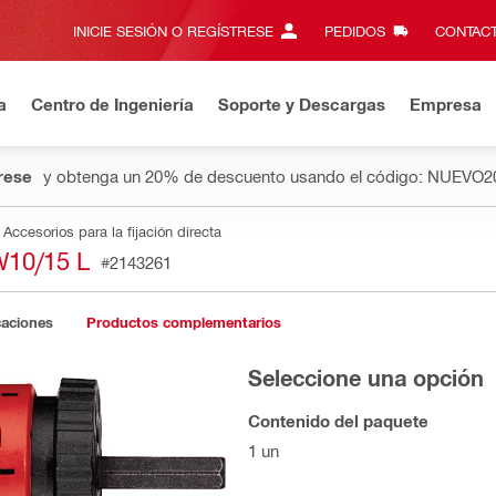
INICIE SESIÓN O REGÍSTRESE
PEDIDOS
CONTACT
a
Centro de Ingeniería
Soporte y Descargas
Empresa
rese
y obtenga un 20% de descuento usando el código: NUEVO2
Accesorios para la fijación directa
10/15 L
#2143261
caciones
Productos complementarios
Seleccione una opción
Contenido del paquete
1 un