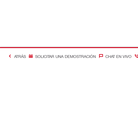
ATRÁS
SOLICITAR UNA DEMOSTRACIÓN
CHAT EN VIVO
Contacto
Optimizació
Contáctenos
Control de c