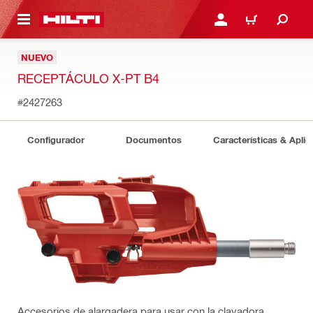
ONTENIDO PRINCIPAL
INICIE SESIÓN O REGÍST
CARRITO
NUEVO
RECEPTÁCULO X-PT B4
#2427263
Configurador
Documentos
Características & Aplic
Accesorios de alargadera para usar con la clavadora