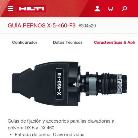
ONTENIDO PRINCIPAL
INICIE SESIÓN O REGÍST
CARRITO
GUÍA PERNOS X-5-460-F8
#304529
Configurador
Datos Técnicos
Características & Aplic
Guías de fijación y accesorios para las clavadoras a
pólvora DX 5 y DX 460
Entrada de perno: Clavo individual