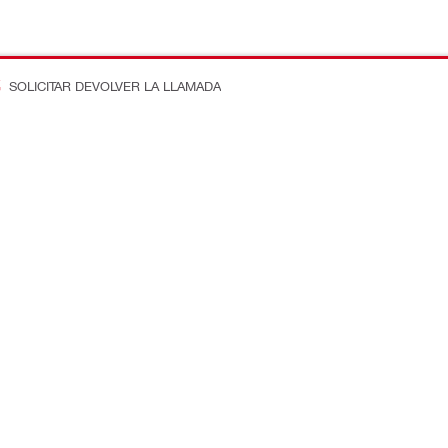
SOLICITAR DEVOLVER LA LLAMADA
n en la obra
Conecte con nosotros
ostos
Dénos Me Gusta en Faceboo
e ingeniería
Síganos en Instagram
equipos
Subscríbase a Nuestro Canal