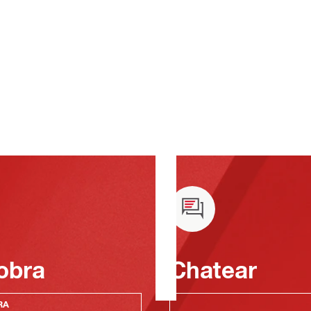
obra
Chatear
RA