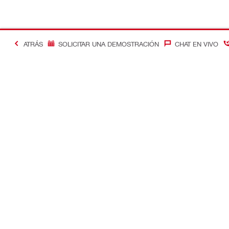
ATRÁS
SOLICITAR UNA DEMOSTRACIÓN
CHAT EN VIVO
Contacto
Optimizació
Contáctenos
Control de c
Ubique su Tienda Hilti
Soluciones d
Devolver la llamada
Gestión de 