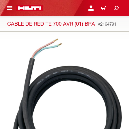
ONTENIDO PRINCIPAL
INICIE SESIÓN O REGÍST
CARRITO
CABLE DE RED TE 700 AVR (01) BRA
#2164791