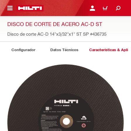
ONTENIDO PRINCIPAL
INICIE SESIÓN O REGÍST
CARRITO
DISCO DE CORTE DE ACERO AC-D ST
Disco de corte AC-D 14"x3/32"x1" ST SP
#436735
Configurador
Datos Técnicos
Características & Aplic