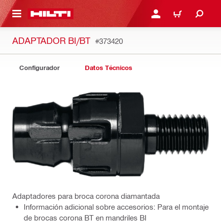
ONTENIDO PRINCIPAL
INICIE SESIÓN O REGÍST
CARRITO
ADAPTADOR BI/BT
#373420
Configurador
Datos Técnicos
Adaptadores para broca corona diamantada
Información adicional sobre accesorios: Para el montaje
de brocas corona BT en mandriles BI