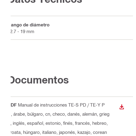
Rango de diámetro
12.7 - 19 mm
Documentos
PDF
Manual de instrucciones TE-S PD / TE-Y P
DESCA
D
, árabe, búlgaro, cn, checo, danés, alemán, grieg
o, inglés, español, estonio, finés, francés, hebreo,
croata, húngaro, italiano, japonés, kazajo, corean