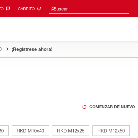
Sugerencias de búsqueda
Buscar
O‎
CARRITO
0
¡Regístrese ahora!
COMENZAR DE NUEVO
30
HKD M10x40
HKD M12x25
HKD M12x50