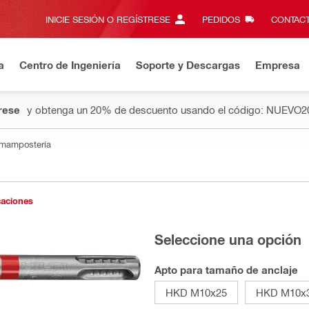
INICIE SESIÓN O REGÍSTRESE
PEDIDOS
CONTACT
a
Centro de Ingeniería
Soporte y Descargas
Empresa
rese
y obtenga un 20% de descuento usando el código: NUEVO2
 mampostería
caciones
Seleccione una opción
Apto para tamaño de anclaje
HKD M10x25
HKD M10x