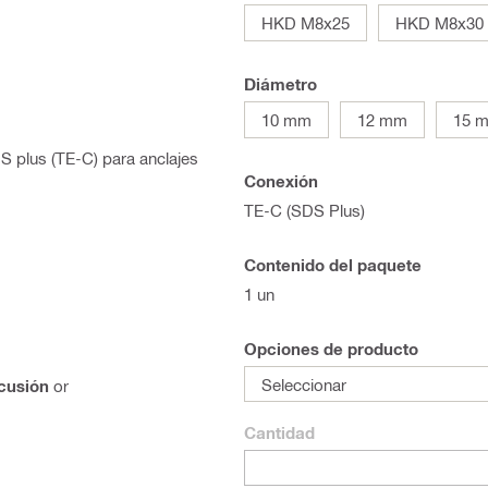
HKD M8x25
HKD M8x30
Diámetro
10 mm
12 mm
15 
S plus (TE-C) para anclajes
Conexión
TE-C (SDS Plus)
Contenido del paquete
1 un
Opciones de producto
Seleccionar
cusión
or
Cantidad