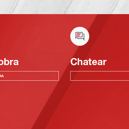
obra
Chatear
RA