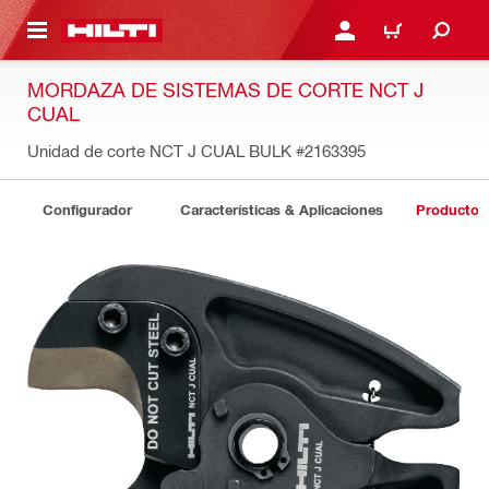
ONTENIDO PRINCIPAL
INICIE SESIÓN O REGÍST
CARRITO
MORDAZA DE SISTEMAS DE CORTE NCT J
CUAL
Unidad de corte NCT J CUAL BULK
#2163395
Configurador
Características & Aplicaciones
Productos