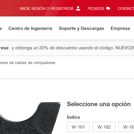
INICIE SESIÓN O REGÍSTRESE
PEDIDOS
CONTACT
a
Centro de Ingeniería
Soporte y Descargas
Empresa
rese
y obtenga un 20% de descuento usando el código: NUEVO2
doras de cables de crimpadoras
Seleccione una opción
Índice
W-161
W-162
W-16