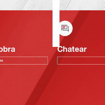
obra
Chatear
RA