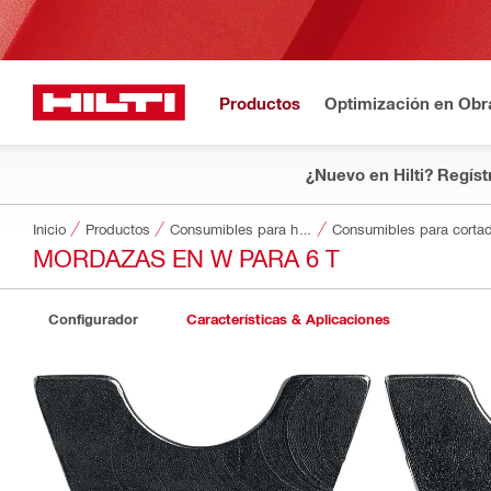
Productos
Optimización en Obr
¿Nuevo en Hilti? Regíst
Inicio
Productos
Consumibles para herramientas
Consumibles para corta
MORDAZAS EN W PARA 6 T
Configurador
Características & Aplicaciones