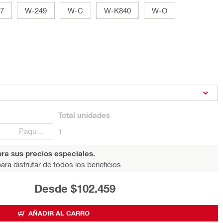
7
W-249
W-C
W-K840
W-O
Total
unidades
Paquetes
1
ra sus precios especiales.
ara disfrutar de todos los beneficios.
Desde $102.459
AÑADIR AL CARRO