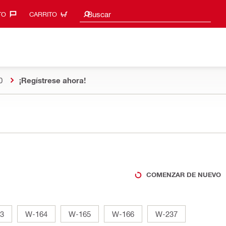
Sugerencias de búsqueda
Buscar
O‎
CARRITO
0
¡Regístrese ahora!
COMENZAR DE NUEVO
3
W-164
W-165
W-166
W-237