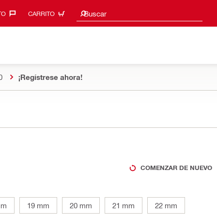
Sugerencias de búsqueda
Buscar
O‎
CARRITO
0
¡Regístrese ahora!
COMENZAR DE NUEVO
mm
19 mm
20 mm
21 mm
22 mm