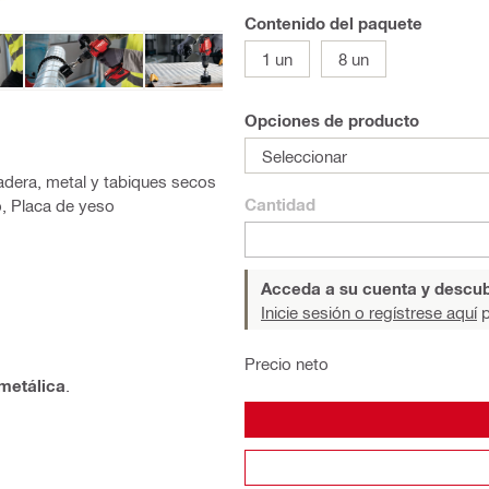
Contenido del paquete
1 un
8 un
Opciones de producto
Seleccionar
adera, metal y tabiques secos
Cantidad
o, Placa de yeso
Acceda a su cuenta y descub
Inicie sesión o regístrese aquí
p
Precio neto
metálica
.