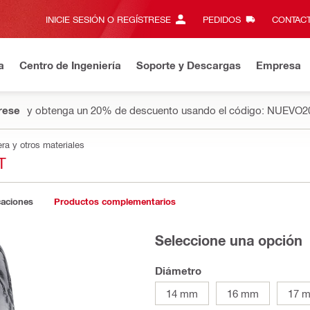
INICIE SESIÓN O REGÍSTRESE
PEDIDOS
CONTACT
a
Centro de Ingeniería
Soporte y Descargas
Empresa
rese
y obtenga un 20% de descuento usando el código: NUEVO2
ra y otros materiales
T
caciones
Productos complementarios
Seleccione una opción
Diámetro
14 mm
16 mm
17 