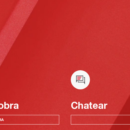
obra
Chatear
RA