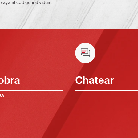
vaya al código individual.
obra
Chatear
RA