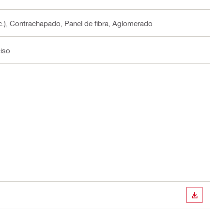
c.), Contrachapado, Panel de fibra, Aglomerado
ciso
DESCA