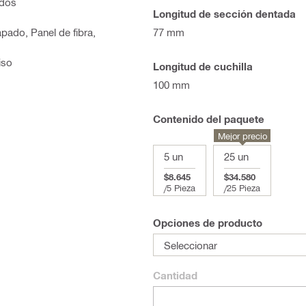
ados
Longitud de sección dentada
pado, Panel de fibra,
77 mm
iso
Longitud de cuchilla
100 mm
Contenido del paquete
Mejor precio
5 un
25 un
$8.645
$34.580
/
5 Pieza
/
25 Pieza
Opciones de producto
Seleccionar
Cantidad