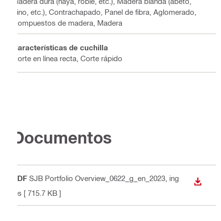
Madera dura (haya, roble, etc.), Madera blanda (abeto,
pino, etc.), Contrachapado, Panel de fibra, Aglomerado,
Compuestos de madera, Madera
Características de cuchilla
Corte en línea recta, Corte rápido
Documentos
PDF
SJB Portfolio Overview_0622_g_en_2023
, ing
DESCA
lés
[ 715.7 KB ]