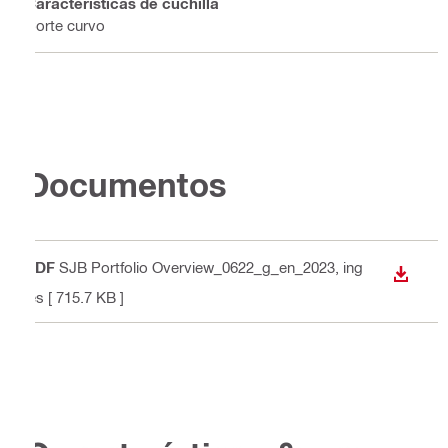
Características de cuchilla
Corte curvo
Documentos
PDF
SJB Portfolio Overview_0622_g_en_2023
, ing
DESCA
lés
[ 715.7 KB ]