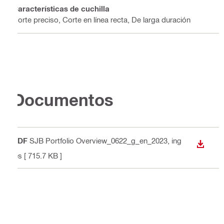
Características de cuchilla
Corte preciso, Corte en línea recta, De larga duración
Documentos
PDF
SJB Portfolio Overview_0622_g_en_2023
, ing
DESCA
lés
[ 715.7 KB ]