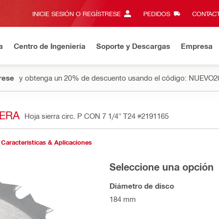
INICIE SESIÓN O REGÍSTRESE
PEDIDOS
CONTACT
a
Centro de Ingeniería
Soporte y Descargas
Empresa
rese
y obtenga un 20% de descuento usando el código: NUEVO2
DERA
Hoja sierra circ. P CON 7 1/4" T24
#2191165
Características & Aplicaciones
Seleccione una opción
Diámetro de disco
184 mm