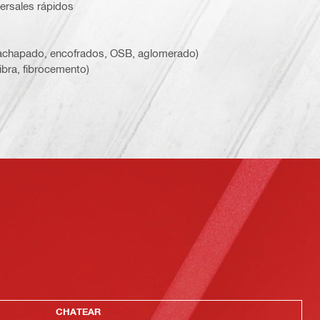
versales rápidos
rachapado, encofrados, OSB, aglomerado)
ibra, fibrocemento)
CHATEAR