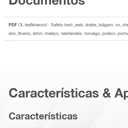
PDF
OI, leafletwood - Safety Instr_web
, árabe, búlgaro, cn, ch
ano, lituano, letón, malayo, neerlandés, noruego, polaco, port
Características & A
Características