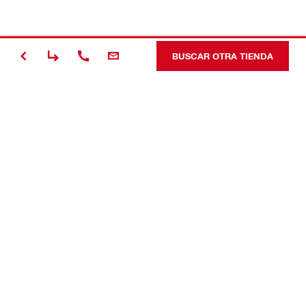
BUSCAR OTRA TIENDA
Contacto
Optimización en la obra
Conecte con nosotros