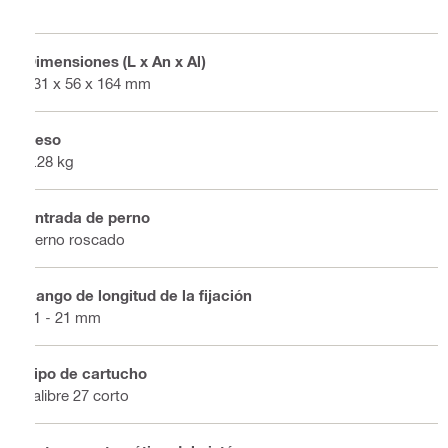
Dimensiones (L x An x Al)
431 x 56 x 164 mm
Peso
2.28 kg
Entrada de perno
Perno roscado
Rango de longitud de la fijación
21 - 21 mm
Tipo de cartucho
calibre 27 corto