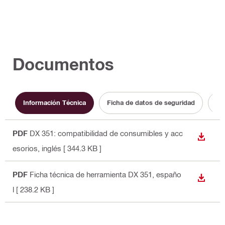
Documentos
Información Técnica
Ficha de datos de seguridad
Ma
PDF
DX 351: compatibilidad de consumibles y acc
DESCA
esorios
, inglés
[ 344.3 KB ]
PDF
Ficha técnica de herramienta DX 351
, españo
DESCA
l
[ 238.2 KB ]