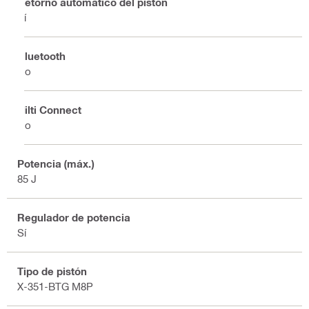
Retorno automático del pistón
Sí
Bluetooth
No
Hilti Connect
No
Potencia (máx.)
85 J
Regulador de potencia
Sí
Tipo de pistón
X-351-BTG M8P