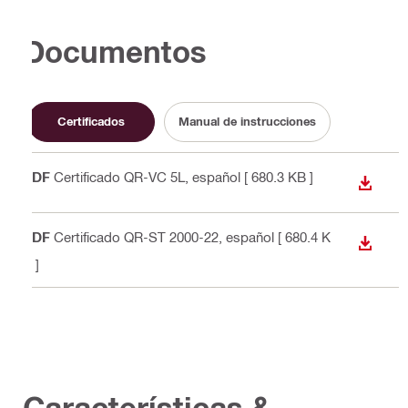
Documentos
Certificados
Manual de instrucciones
PDF
Certificado QR-VC 5L
, español
[ 680.3 KB ]
DESCA
PDF
Certificado QR-ST 2000-22
, español
[ 680.4 K
DESCA
B ]
Características &