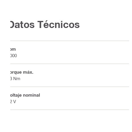
Datos Técnicos
rpm
2000
Torque máx.
13 Nm
Voltaje nominal
22 V