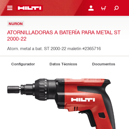
ONTENIDO PRINCIPAL
INICIE SESIÓN O REGÍST
CARRITO
NURON
ATORNILLADORAS A BATERÍA PARA METAL ST
2000-22
Atorn. metal a bat. ST 2000-22 maletín
#2365716
Configurador
Datos Técnicos
Documentos