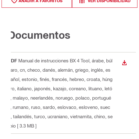
AÑADIR A FAVORITOS
VER DISPONIBILIDAD
Documentos
PDF
Manual de instrucciones BX 4 Tool
, árabe, búl
DESCA
garo, cn, checo, danés, alemán, griego, inglés, es
pañol, estonio, finés, francés, hebreo, croata, húng
aro, italiano, japonés, kazajo, coreano, lituano, letó
n, malayo, neerlandés, noruego, polaco, portugué
s, rumano, ruso, sardo, eslovaco, esloveno, suec
o, tailandés, turco, ucraniano, vietnamita, chino, se
rbio
[ 3.3 MB ]