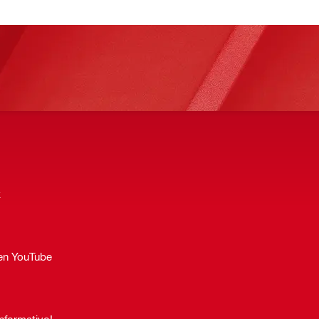
k
 en YouTube
informativo!