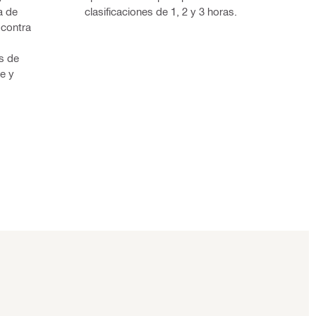
a de
clasificaciones de 1, 2 y 3 horas.
 contra
s de
e y