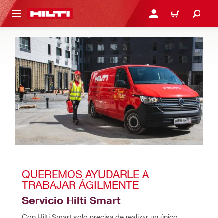
ONTENIDO PRINCIPAL
INICIE SESIÓN O REGÍST
CARRITO
QUEREMOS AYUDARLE A 
TRABAJAR ÁGILMENTE
Servicio Hilti Smart
Con Hilti Smart solo precisa de realizar un único 