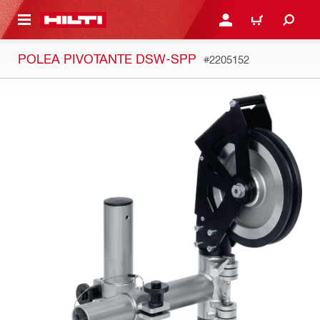
ONTENIDO PRINCIPAL
INICIE SESIÓN O REGÍST
CARRITO
POLEA PIVOTANTE DSW-SPP
#2205152