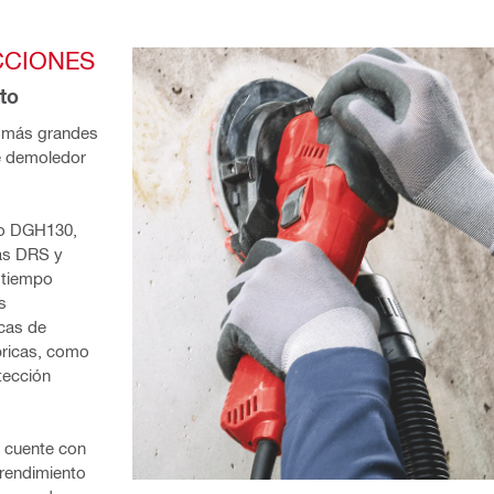
CCIONES
to
n más grandes 
e demoledor 
o DGH130, 
as DRS y 
 tiempo 
 
cas de 
ricas, como 
ección 
 cuente con 
rendimiento 