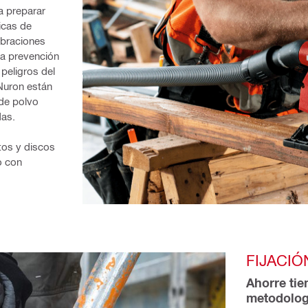
 preparar 
icas de 
braciones 
la prevención 
eligros del 
Nuron están 
de polvo 
das.
os y discos 
 con 
FIJACI
Ahorre tie
metodolog