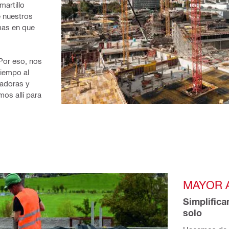
artillo 
 nuestros 
mas en que 
or eso, nos 
iempo al 
adoras y 
os allí para 
MAYOR A
Simplifica
solo