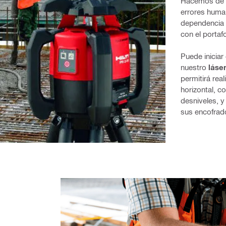
Hacemos de un
errores human
dependencia d
con el portaf
Puede iniciar
nuestro 
láse
permitirá real
horizontal, co
desniveles, y
sus encofrad