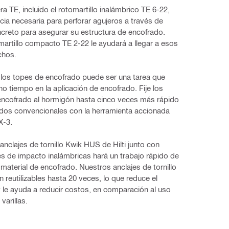
a TE, incluido el rotomartillo inalámbrico TE 6-22, 
ncia necesaria para perforar agujeros a través de 
reto para asegurar su estructura de encofrado. 
artillo compacto TE 2-22 le ayudará a llegar a esos 
chos.
e los topes de encofrado puede ser una tarea que 
o tiempo en la aplicación de encofrado. Fije los 
encofrado al hormigón hasta cinco veces más rápido 
dos convencionales con la herramienta accionada 
X-3.
anclajes de tornillo Kwik HUS de Hilti junto con 
es de impacto inalámbricas hará un trabajo rápido de 
 material de encofrado. Nuestros anclajes de tornillo 
reutilizables hasta 20 veces, lo que reduce el 
 le ayuda a reducir costos, en comparación al uso 
 varillas.