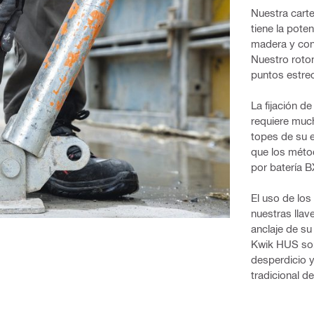
Nuestra carter
tiene la pote
madera y conc
Nuestro rotom
puntos estre
La fijación d
requiere much
topes de su 
que los méto
por batería B
El uso de los 
nuestras llav
anclaje de su
Kwik HUS son 
desperdicio y
tradicional de