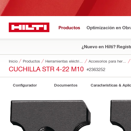
Productos
Optimización en Obr
¿Nuevo en Hilti? Regíst
Inicio
Productos
Herramientas eléctricas
Accesorios para herramientas
CUCHILLA STR 4-22 M10
#2363252
Configurador
Documentos
Características & Apli