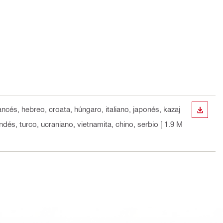
rancés, hebreo, croata, húngaro, italiano, japonés, kazaj
DESCA
dés, turco, ucraniano, vietnamita, chino, serbio
[ 1.9 M