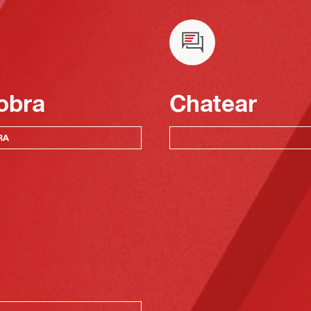
obra
Chatear
RA