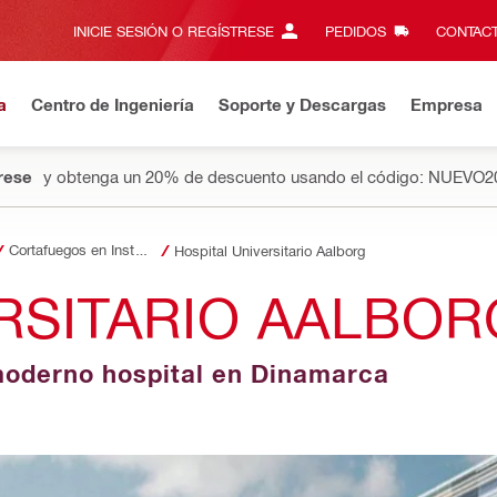
INICIE SESIÓN O REGÍSTRESE
PEDIDOS
CONTACT
a
Centro de Ingeniería
Soporte y Descargas
Empresa
rese
y obtenga un 20% de descuento usando el código: NUEVO2
Cortafuegos en Instalaciones Hospitalarias
Hospital Universitario Aalborg
RSITARIO AALBOR
moderno hospital en Dinamarca