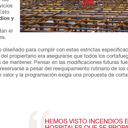
vicios
Esto
dios y
tan el
es.
do diseñado para cumplir con estas estrictas especifica
 del propiertario era asegurarse que todos los cortafue
s de mantener. Pensar en las modificaciones futuras fue
reservarse a pesar del reequipamiento rutinario de los 
e valor y la programación exigía una propuesta de corta
HEMOS VISTO INCENDIOS 
HOSPITALES QUE SE PROP