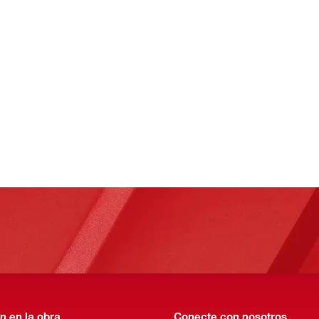
n en la obra
Conecte con nosotros