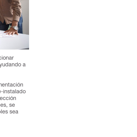
cionar
 ayudando a
imentación
e-instalado
tección
es, se
bles sea